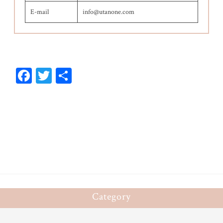
E-mail
info@utanone.com
Fa
T
共
ce
wi
有
bo
tt
ok
er
Category