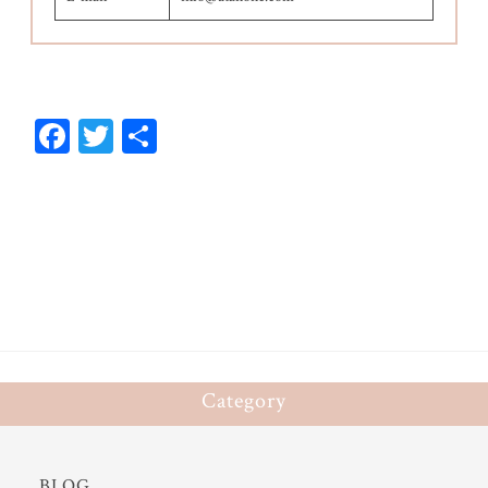
Fa
T
共
ce
wi
有
bo
tt
ok
er
Category
BLOG