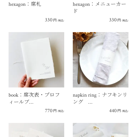
hexagon：席札
hexagon：メニューカー
ド
330
330
円
円
(税込)
(税込)
book：席次表・プロフ
napkin ring：ナフキンリ
ィールブ…
ング …
770
440
円
円
(税込)
(税込)