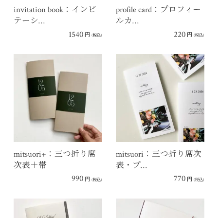
invitation book：インビ
profile card：プロフィー
テーシ…
ルカ…
1540
220
円
円
(税込)
(税込)
mitsuori+：三つ折り席
mitsuori：三つ折り席次
次表＋帯
表・プ…
990
770
円
円
(税込)
(税込)