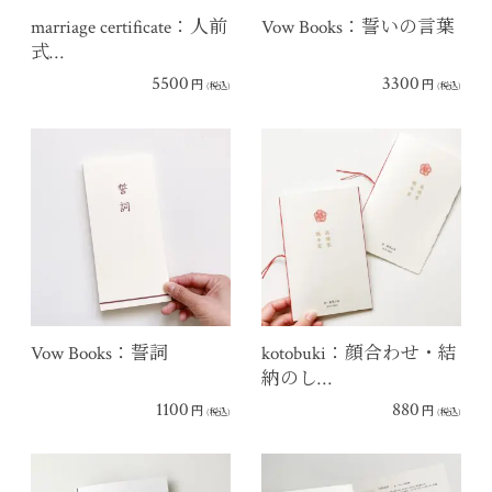
marriage certificate：人前
Vow Books：誓いの言葉
式…
5500
3300
円
円
(税込)
(税込)
Vow Books：誓詞
kotobuki：顔合わせ・結
納のし…
1100
880
円
円
(税込)
(税込)