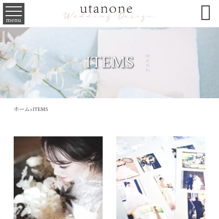

menu
ITEMS
ホーム
>
ITEMS