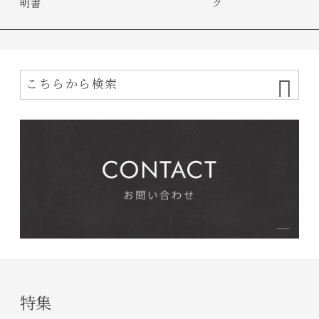
明書
ク
特集