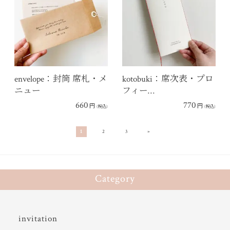
envelope：封筒 席札・メ
kotobuki：席次表・プロ
ニュー
フィー…
660
770
円
円
(税込)
(税込)
»
1
2
3
Category
invitation