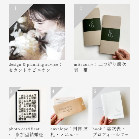
1
2
design & planning advice：
mitsuori+：三つ折り席次
セカンドオピニオン
表＋帯
3
4
5
photo certificat
envelope：封筒 席
book：席次表・
e：参加型結婚証
札・メニュー
プロフィールブッ