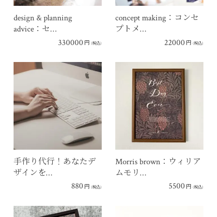
design & planning
concept making：コンセ
advice：セ…
プトメ…
330000
22000
円
円
(税込)
(税込)
手作り代行！あなたデ
Morris brown：ウィリア
ザインを…
ムモリ…
880
5500
円
円
(税込)
(税込)