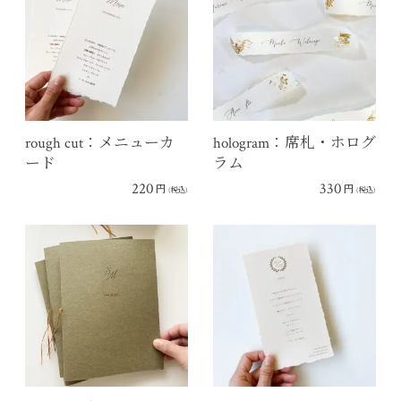
rough cut：メニューカ
hologram：席札・ホログ
ード
ラム
220
330
円
円
(税込)
(税込)