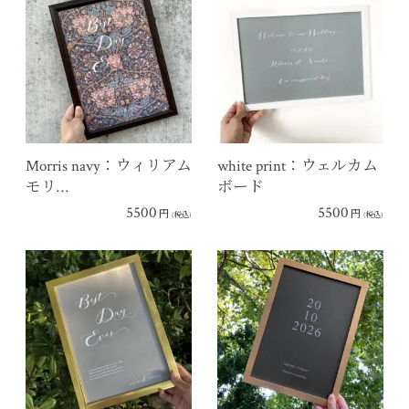
Morris navy：ウィリアム
white print：ウェルカム
モリ…
ボード
5500
5500
円
円
(税込)
(税込)