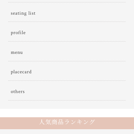
seating list
profile
menu
placecard
others
人気商品ランキング