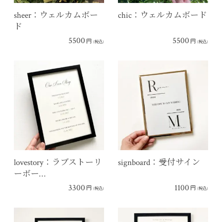
sheer：ウェルカムボー
chic：ウェルカムボード
ド
5500
5500
円
円
(税込)
(税込)
lovestory：ラブストーリ
signboard：受付サイン
ーボー…
3300
1100
円
円
(税込)
(税込)