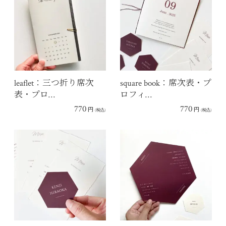
leaflet：三つ折り席次
square book：席次表・プ
表・プロ…
ロフィ…
770
770
円
円
(税込)
(税込)