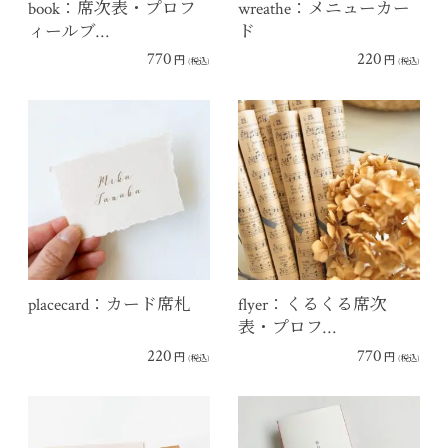
book：席次表・プロフ
wreathe：メニューカー
ィールブ…
ド
770
220
円
円
(税込)
(税込)
placecard：カード席札
flyer：くるくる席次
表・プロフ…
220
770
円
円
(税込)
(税込)