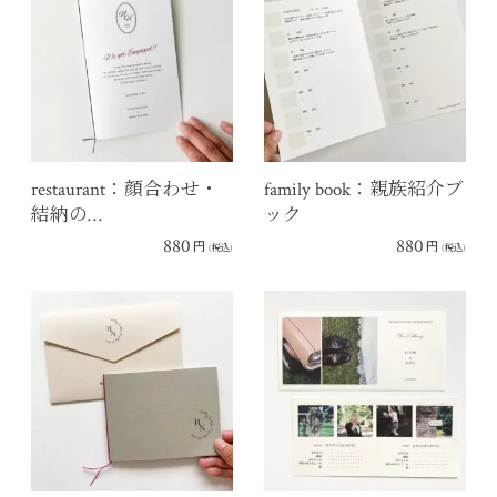
restaurant：顔合わせ・
family book：親族紹介ブ
結納の…
ック
880
880
円
円
(税込)
(税込)