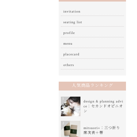
invitation
seating list
profile
menu
placecard
others
人気商品ランキング
1
design & planning advi
ce：セカンドオピニオ
ン
2
mitsuori+：三つ折り
席次表＋帯