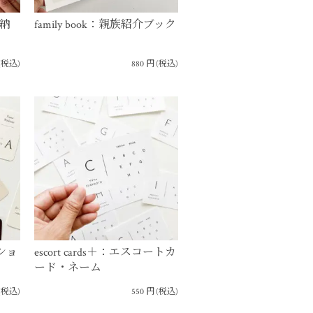
結納
family book：親族紹介ブック
(税込)
880
円
(税込)
ーショ
escort cards＋：エスコートカ
ード・ネーム
(税込)
550
円
(税込)