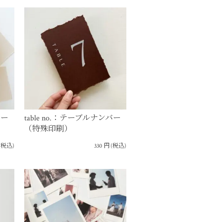
バー
table no.：テーブルナンバー
（特殊印刷）
(税込)
330
円
(税込)