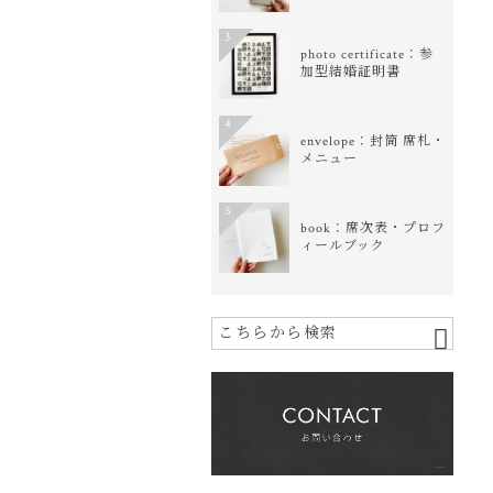
3
photo certificate：参
加型結婚証明書
4
envelope：封筒 席札・
メニュー
5
book：席次表・プロフ
ィールブック