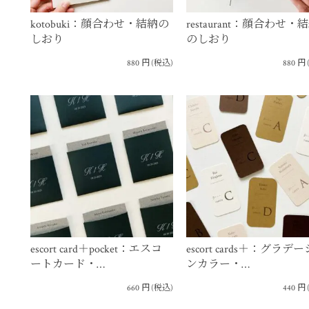
kotobuki：顔合わせ・結納の
restaurant：顔合わせ・
しおり
のしおり
880
円
(税込)
880
円
escort card＋pocket：エスコ
escort cards＋：グラデ
ートカード・…
ンカラー・…
660
円
(税込)
440
円