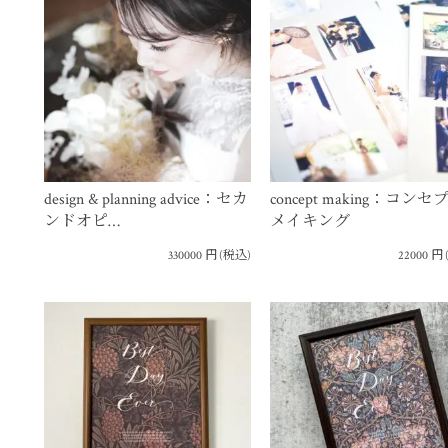
design & planning advice：セカ
concept making：コンセ
ンドオピ…
メイキング
330000
円
(税込)
22000
円