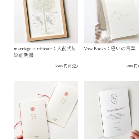
marriage certificate：人前式結
Vow Books：誓いの言葉
婚証明書
5500
円
(税込)
3300
円