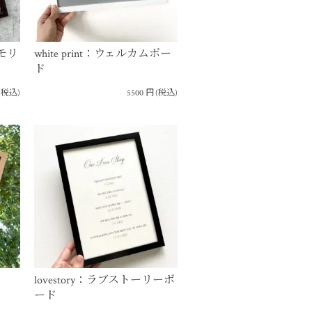
ムモリ
white print：ウェルカムボー
ド
(税込)
5500
円
(税込)
lovestory：ラブストーリーボ
ード