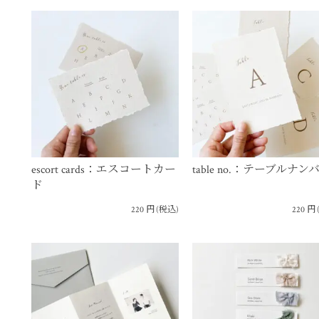
escort cards：エスコートカー
table no.：テーブルナン
ド
220
円
(税込)
220
円