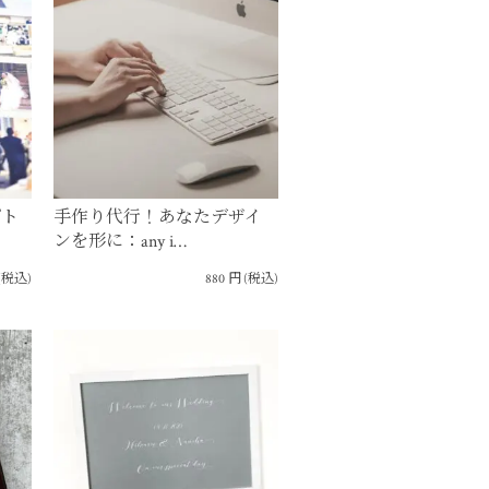
プト
手作り代行！あなたデザイ
ンを形に：any i…
(税込)
880
円
(税込)