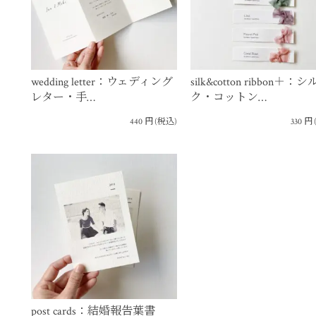
wedding letter：ウェディング
silk&cotton ribbon＋：シ
レター・手…
ク・コットン…
440
円
(税込)
330
円
post cards：結婚報告葉書