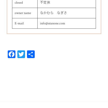
closed
不定休
owner name
なかむら なぎさ
E-mail
info@utanone.com
Fa
T
共
ce
wi
有
bo
tt
ok
er