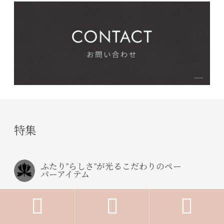
特集
ふたり”らしさ”が光るこだわりのペー
パーアイテム


