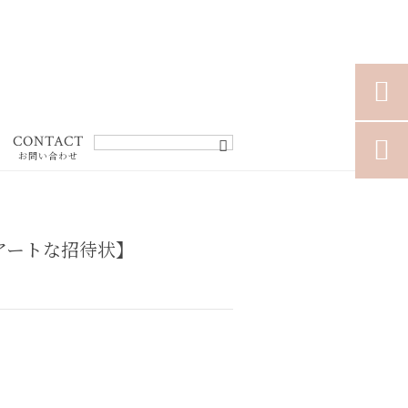

CONTACT

お問い合わせ
アートな招待状】