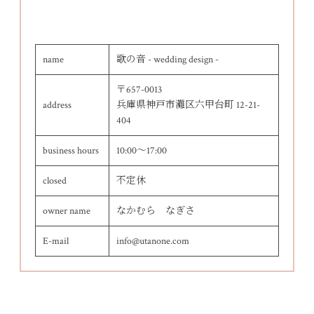
name
歌の音 - wedding design -
〒657-0013
address
兵庫県神戸市灘区六甲台町 12-21-
404
business hours
10:00～17:00
closed
不定休
owner name
なかむら なぎさ
E-mail
info@utanone.com