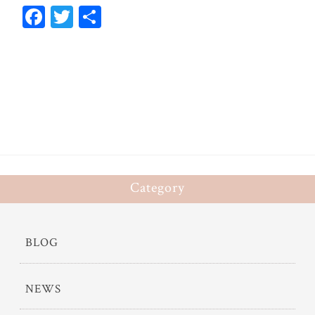
Fa
T
共
ce
wi
有
bo
tt
ok
er
Category
BLOG
NEWS