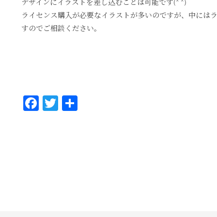
デザインにイラストを差し込むことは可能です(^ ^)
ライセンス購入が必要なイラストが多いのですが、中には
すのでご相談ください。
Fa
T
共
ce
wi
有
bo
tt
ok
er