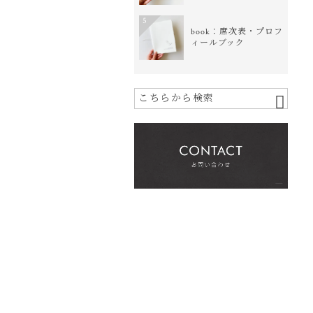
5
book：席次表・プロフ
ィールブック