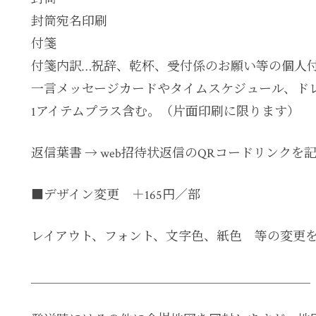
封筒宛名印刷
付箋
付箋内訳…祝辞、乾杯、受付係のお願い等の個人
一言メッセージカードやタイムスケジュール、ド
1アイテムプラス含む。（片面印刷に限ります）
返信葉書 → web招待状返信のQRコードリンクを
■デザイン変更 ＋165円／部
レイアウト、フォント、文字色、紙色 等の変更
＿＿＿＿＿＿＿＿＿＿＿＿＿＿＿＿＿＿＿＿＿＿