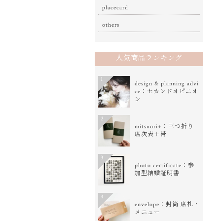
placecard
others
人気商品ランキング
1
design & planning advi
ce：セカンドオピニオ
ン
2
mitsuori+：三つ折り
席次表＋帯
3
photo certificate：参
加型結婚証明書
4
envelope：封筒 席札・
メニュー