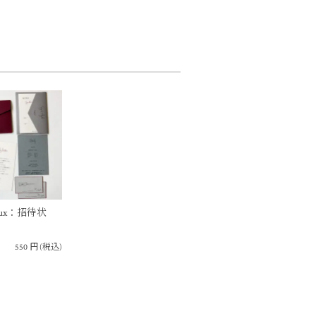
deaux：招待状
550
円
(税込)