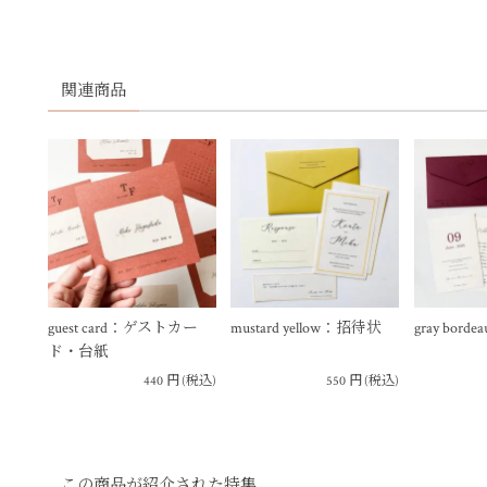
関連商品
guest card：ゲストカー
mustard yellow：招待状
gray bor
ド・台紙
440
円
(税込)
550
円
(税込)
この商品が紹介された特集