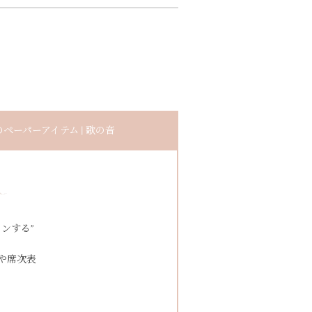
ーパーアイテム | 歌の音
ンする”
や席次表