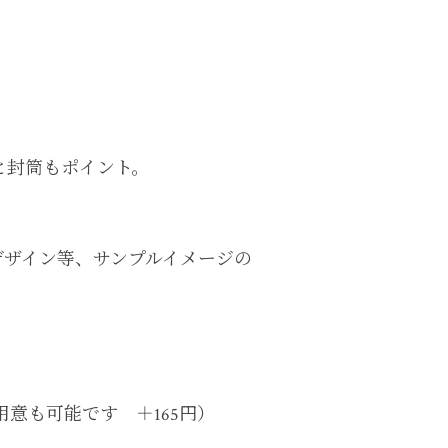
。
と封筒もポイント。
デザイン等、サンプルイメージの
意も可能です ＋165円）