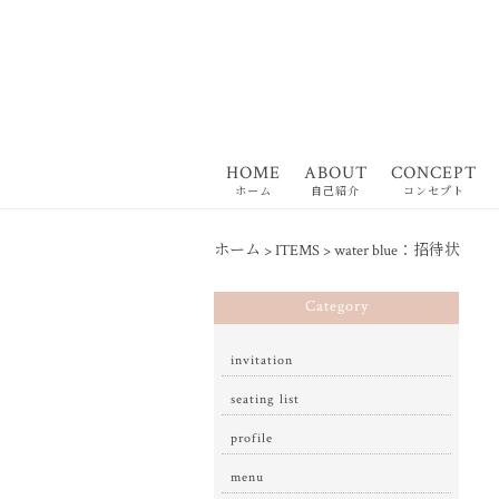
HOME
ABOUT
CONCEPT
ホーム
自己紹介
コンセプト
ホーム
>
ITEMS
>
water blue：招待状
Category
invitation
seating list
profile
menu