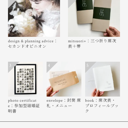
design & planning advice：
mitsuori+：三つ折り席次
セカンドオピニオン
表＋帯
3
4
5
photo certificat
envelope：封筒 席
book：席次表・
e：参加型結婚証
札・メニュー
プロフィールブッ
明書
ク