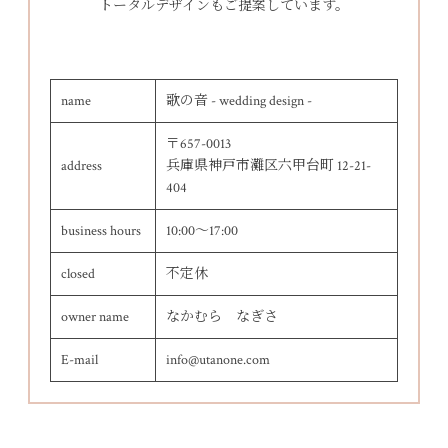
トータルデザインもご提案しています。
name
歌の音 - wedding design -
〒657-0013
address
兵庫県神戸市灘区六甲台町 12-21-
404
business hours
10:00～17:00
closed
不定休
owner name
なかむら なぎさ
E-mail
info@utanone.com