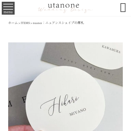

menu
ホーム
>
ITEMS
>
nuance：ニュアンスシェイプの席札