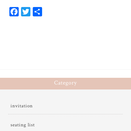
Fa
T
共
ce
wi
有
bo
tt
ok
er
Category
invitation
seating list