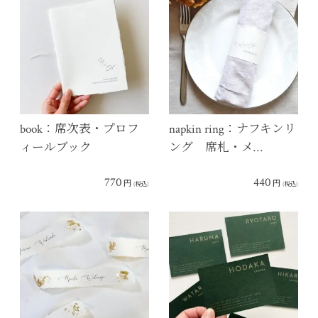
book：席次表・プロフ
napkin ring：ナフキンリ
ィールブック
ング 席札・メ…
770
440
円
円
(税込)
(税込)