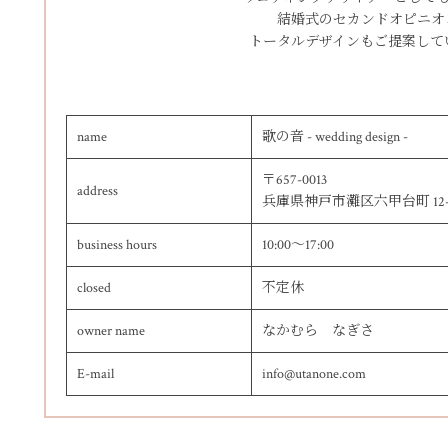
結婚式のセカンドオピニオ
トータルデザインもご提案して
name
歌の音 - wedding design -
〒657-0013
address
兵庫県神戸市灘区六甲台町 12-21
business hours
10:00～17:00
closed
不定休
owner name
なかむら なぎさ
E-mail
info@utanone.com