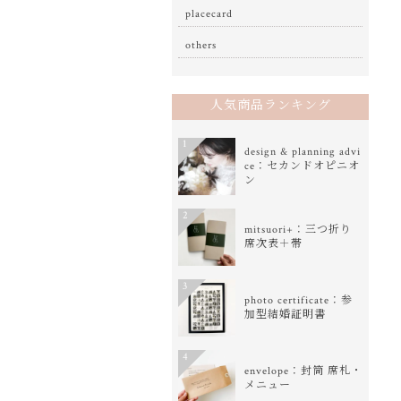
placecard
others
人気商品ランキング
1
design & planning advi
ce：セカンドオピニオ
ン
2
mitsuori+：三つ折り
席次表＋帯
3
photo certificate：参
加型結婚証明書
4
envelope：封筒 席札・
メニュー