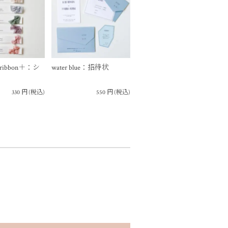
on ribbon＋：シ
water blue：招待状
330
円
(税込)
550
円
(税込)