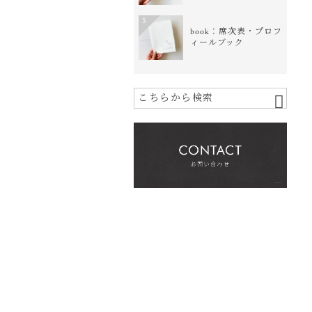
5
book：席次表・プロフ
ィールブック