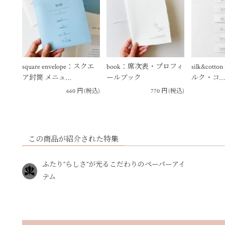
square envelope：スクエ
book：席次表・プロフィ
silk&cott
ア封筒 メニュ…
ールブック
ルク・コ…
660
円
(税込)
770
円
(税込)
この商品が紹介された特集
ふたり”らしさ”が光るこだわりのペーパーアイ
テム