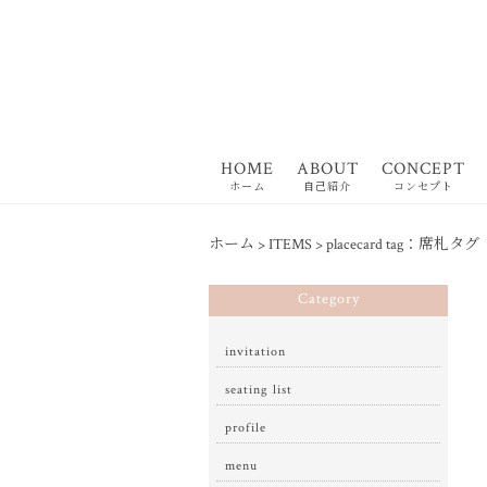
HOME
ABOUT
CONCEPT
ホーム
自己紹介
コンセプト
ホーム
>
ITEMS
>
placecard tag：席札タグ
Category
invitation
seating list
profile
menu