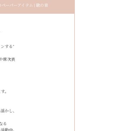
ーパーアイテム | 歌の音
ンする”
や席次表
ます。
を活かし、
なる
も活動中。