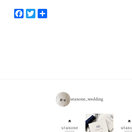
Fa
T
共
ce
wi
有
bo
tt
ok
er
utanone_wedding