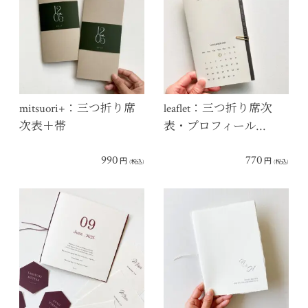
mitsuori+：三つ折り席
leaflet：三つ折り席次
次表＋帯
表・プロフィール…
990
770
円
円
(税込)
(税込)