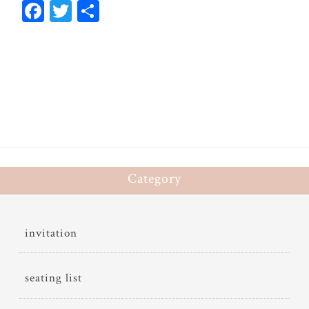
Fa
T
共
ce
wi
有
bo
tt
ok
er
Category
invitation
seating list