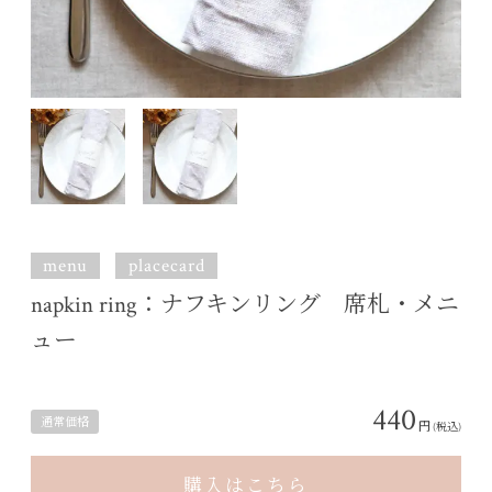
menu
placecard
napkin ring：ナフキンリング 席札・メニ
ュー
440
通常価格
円
(税込)
購入はこちら