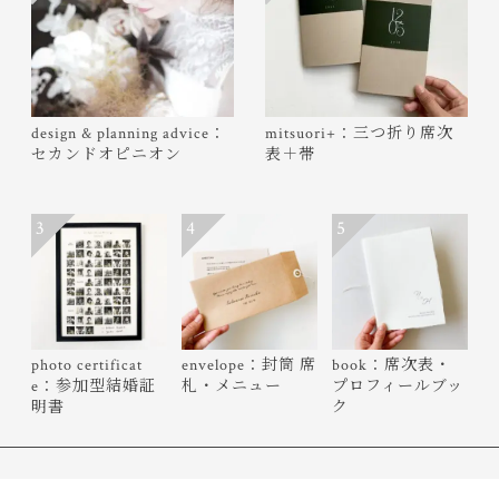
design & planning advice：
mitsuori+：三つ折り席次
セカンドオピニオン
表＋帯
3
4
5
photo certificat
envelope：封筒 席
book：席次表・
e：参加型結婚証
札・メニュー
プロフィールブッ
明書
ク