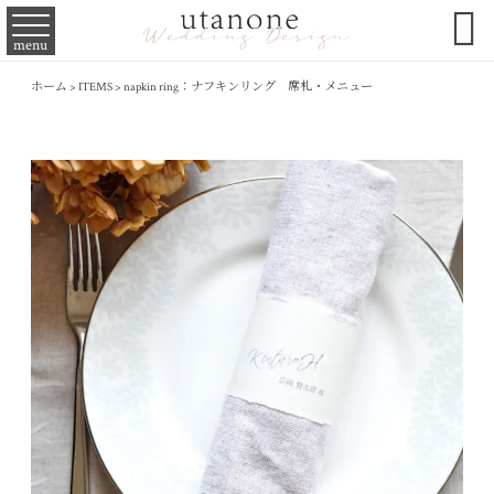

menu
ホーム
>
ITEMS
>
napkin ring：ナフキンリング 席札・メニュー