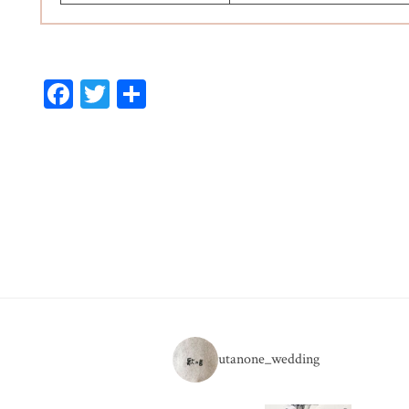
Fa
T
共
ce
wi
有
bo
tt
ok
er
utanone_wedding