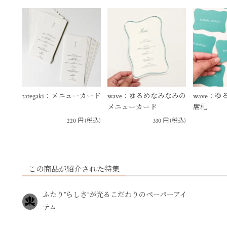
tategaki：メニューカード
wave：ゆるめなみなみの
wave：
メニューカード
席札
220
円
(税込)
330
円
(税込)
この商品が紹介された特集
ふたり”らしさ”が光るこだわりのペーパーアイ
テム