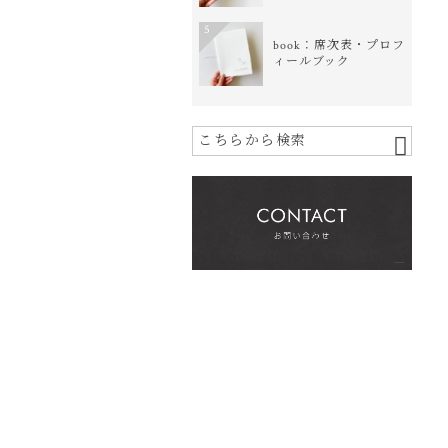
5
book：席次表・プロフ
ィールブック