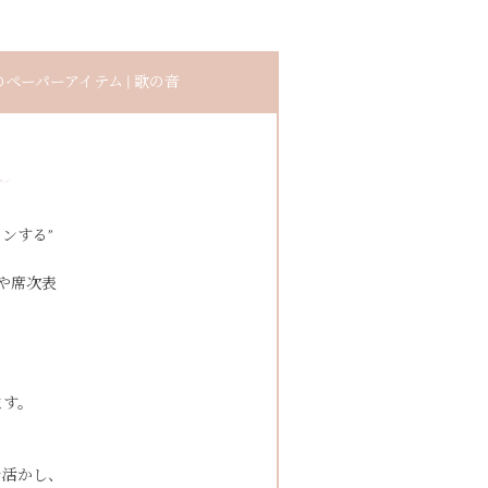
ーパーアイテム | 歌の音
ンする”
や席次表
ます。
を活かし、