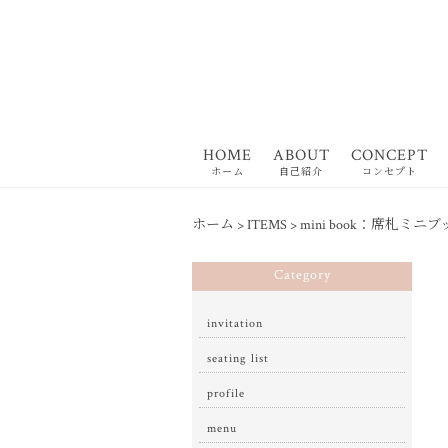
HOME
ABOUT
CONCEPT
ホーム
自己紹介
コンセプト
ホーム
>
ITEMS
>
mini book：席札ミニ
Category
invitation
seating list
profile
menu