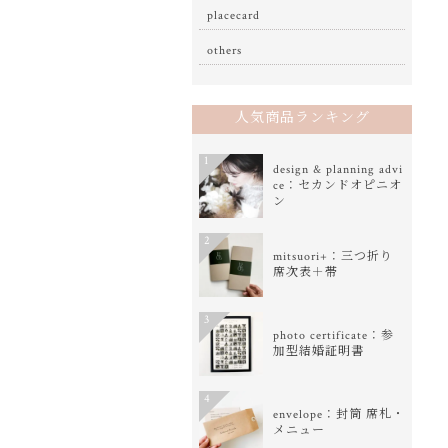
placecard
others
人気商品ランキング
1
design & planning advi
ce：セカンドオピニオ
ン
2
mitsuori+：三つ折り
席次表＋帯
3
photo certificate：参
加型結婚証明書
4
envelope：封筒 席札・
メニュー