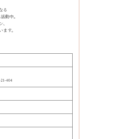
なる
も活動中。
ン、
います。
-404