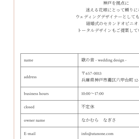
神戸を拠点に
迷える花嫁にとって頼りに
ウェディングデザイナーとして
結婚式のセカンドオピニオ
トータルデザインもご提案して
name
歌の音 - wedding design -
〒657-0013
address
兵庫県神戸市灘区六甲台町 12-21
business hours
10:00～17:00
closed
不定休
owner name
なかむら なぎさ
E-mail
info@utanone.com