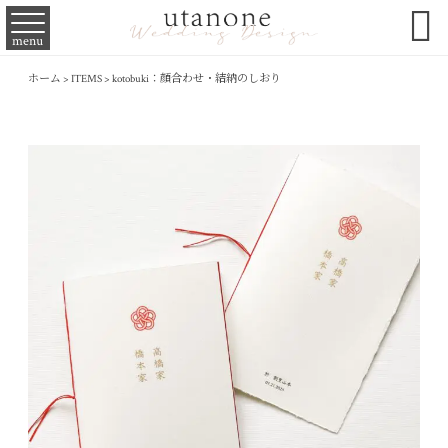

menu
ホーム
>
ITEMS
>
kotobuki：顔合わせ・結納のしおり