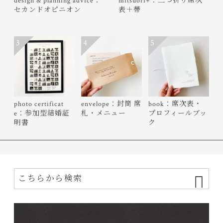
design & planning advice：
mitsuori+：三つ折り席次
セカンドオピニオン
表＋帯
3
4
5
photo certificat
envelope：封筒 席
book：席次表・
e：参加型結婚証
札・メニュー
プロフィールブッ
明書
ク