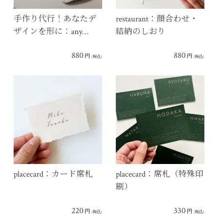
手作り代行！あなたデ
restaurant：顔合わせ・
ザインを形に：any…
結納のしおり
880
880
円
円
(税込)
(税込)
placecard：カード席札
placecard：席札（特殊印
刷）
220
330
円
円
(税込)
(税込)