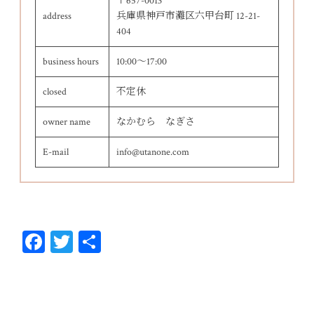
〒657-0013
address
兵庫県神戸市灘区六甲台町 12-21-
404
business hours
10:00～17:00
closed
不定休
owner name
なかむら なぎさ
E-mail
info@utanone.com
Fa
T
共
ce
wi
有
bo
tt
ok
er