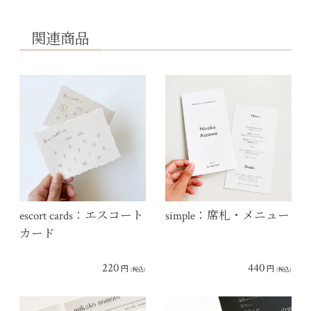
関連商品
escort cards：エスコート
simple：席札・メニュー
カード
220
440
円
円
(税込)
(税込)