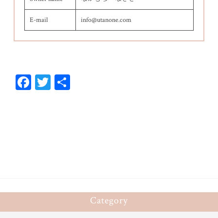
E-mail
info@utanone.com
Fa
T
共
ce
wi
有
bo
tt
ok
er
Category