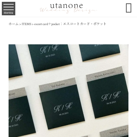

menu
ホーム
>
ITEMS
>
escort card＋pocket：エスコートカード・ポケット