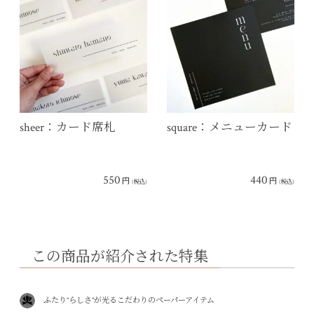
sheer：カード席札
square：メニューカード
550
440
円
円
(税込)
(税込)
この商品が紹介された特集
ふたり”らしさ”が光るこだわりのペーパーアイテム