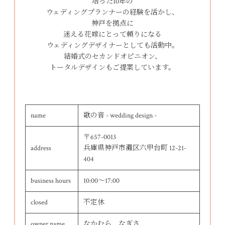
培った10年の
ウェディングプランナーの経験を活かし、
神戸を拠点に
迷える花嫁にとって頼りになる
ウェディングデザイナーとしても活動中。
結婚式のセカンドオピニオン、
トータルデザインもご提案しています。
name
歌の音 - wedding design -
〒657-0013
address
兵庫県神戸市灘区六甲台町 12-21-
404
business hours
10:00～17:00
closed
不定休
owner name
なかむら なぎさ