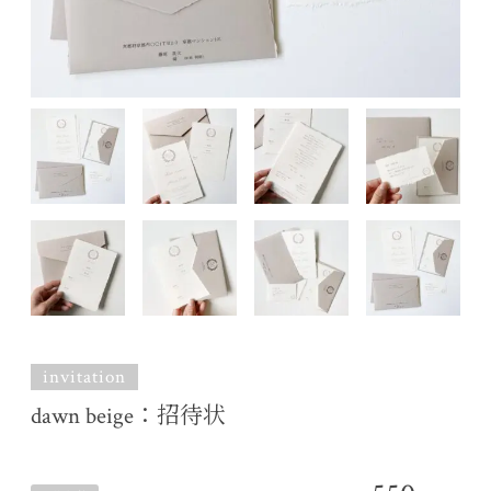
invitation
dawn beige：招待状