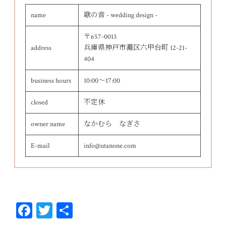
name
歌の音 - wedding design -
〒657-0013
address
兵庫県神戸市灘区六甲台町 12-21-
404
business hours
10:00～17:00
closed
不定休
owner name
なかむら なぎさ
E-mail
info@utanone.com
Fa
T
共