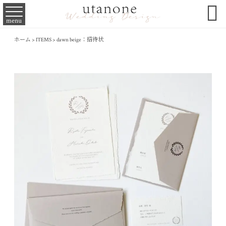

menu
ホーム
>
ITEMS
>
dawn beige：招待状