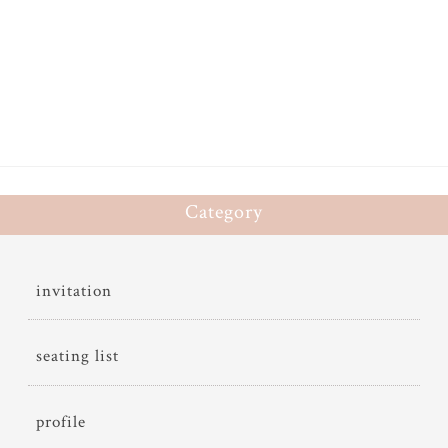
ce
wi
有
bo
tt
ok
er
Category
invitation
seating list
profile