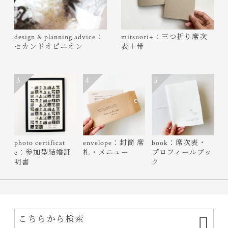
design & planning advice：
mitsuori+：三つ折り席次
セカンドオピニオン
表＋帯
3
4
5
photo certificat
envelope：封筒 席
book：席次表・
e：参加型結婚証
札・メニュー
プロフィールブッ
明書
ク