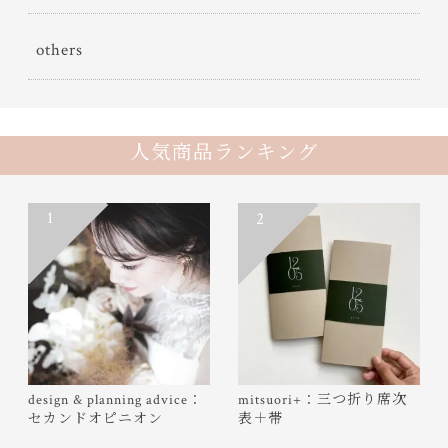
others
人気商品ランキング
1
2
design & planning advice：
mitsuori+：三つ折り席次
セカンドオピニオン
表＋帯