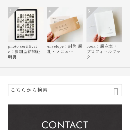
3
4
5
photo certificat
envelope：封筒 席
book：席次表・
e：参加型結婚証
札・メニュー
プロフィールブッ
明書
ク