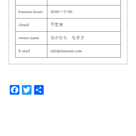
business hours
10:00～17:00
closed
不定休
owner name
なかむら なぎさ
E-mail
info@utanone.com
Fa
T
共
ce
wi
有
bo
tt
ok
er