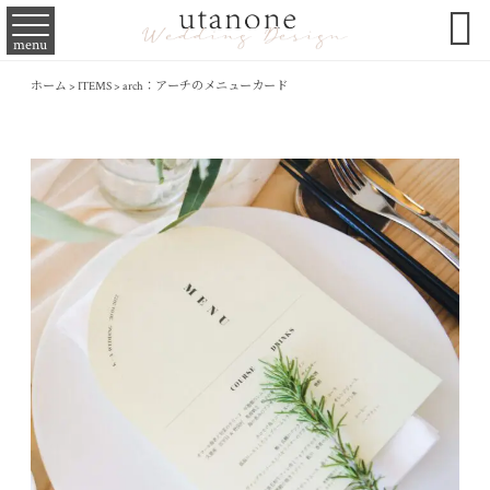

menu
ホーム
>
ITEMS
>
arch：アーチのメニューカード