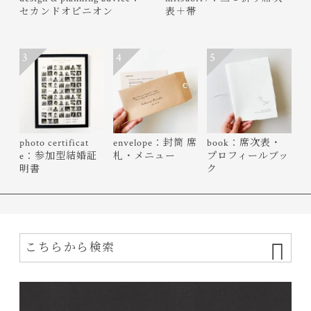
セカンドオピニオン
表＋帯
3
4
5
photo certificat
envelope：封筒 席
book：席次表・
e：参加型結婚証
札・メニュー
プロフィールブッ
明書
ク