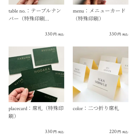
table no.：テーブルナン
menu：メニューカード
バー（特殊印刷…
（特殊印刷）
330
330
円
円
(税込)
(税込)
placecard：席札（特殊印
color：二つ折り席札
刷）
330
220
円
円
(税込)
(税込)