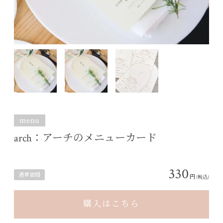
menu
arch：アーチのメニューカード
330
通常価格
円
(税込)
購入はこちら