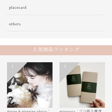
placecard
others
人気商品ランキング
1
2
design & planning advice：
mitsuori+：三つ折り席次