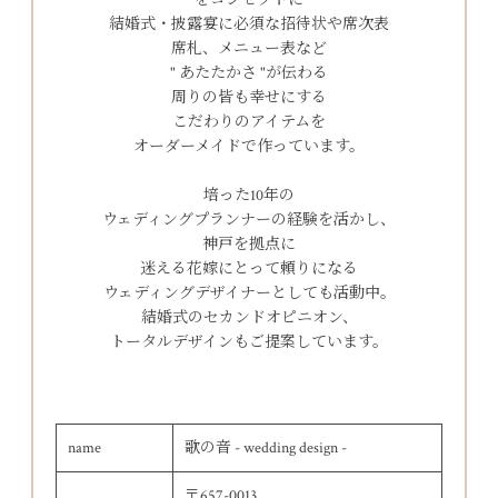
をコンセプトに
結婚式・披露宴に必須な招待状や席次表
席札、メニュー表など
" あたたかさ "が伝わる
周りの皆も幸せにする
こだわりのアイテムを
オーダーメイドで作っています。
培った10年の
ウェディングプランナーの経験を活かし、
神戸を拠点に
迷える花嫁にとって頼りになる
ウェディングデザイナーとしても活動中。
結婚式のセカンドオピニオン、
トータルデザインもご提案しています。
name
歌の音 - wedding design -
〒657-0013