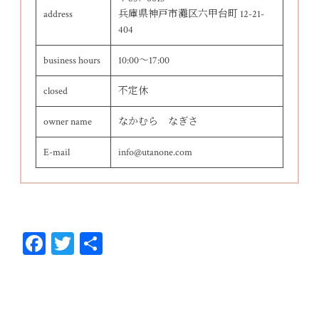
address
兵庫県神戸市灘区六甲台町 12-21-
404
business hours
10:00～17:00
closed
不定休
owner name
なかむら なぎさ
E-mail
info@utanone.com
Fa
T
共
ce
wi
有
bo
tt
ok
er